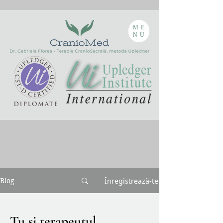
ME
NU
Înregistrează-te
Blog
Tu și terapeutul